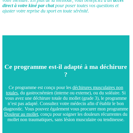
votre blessure. En plus de la méthode, vous bénéficiez d'un
accès
direct à votre kiné par chat
pour poser toutes vos questions et
ajuster votre reprise du sport en toute sérénité.
Ce programme est-il adapté à ma déchirure
?
Ce programme est conçu pour les
déchirures musculaires non
totales
, du gastrocnémien (interne ou externe), ou du soléaire. Si
vous avez une déchirure totale du mollet (grade 3), le programme
n’est pas adapté.
Consultez votre médecin afin d’établir le bon
diagnostic. Vous pouvez également vous procurer mon programme
Douleur au mollet
, conçu pour soigner les douleurs récurrentes du
mollet non traumatiques, sans lésion musculaire ou tendineuse.