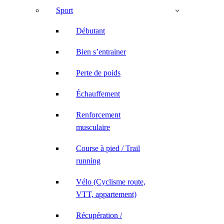
Sport
Débutant
Bien s’entrainer
Perte de poids
Échauffement
Renforcement
musculaire
Course à pied / Trail
running
Vélo (Cyclisme route,
VTT, appartement)
Récupération /