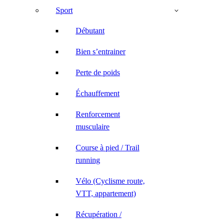
Sport
Débutant
Bien s’entrainer
Perte de poids
Échauffement
Renforcement
musculaire
Course à pied / Trail
running
Vélo (Cyclisme route,
VTT, appartement)
Récupération /