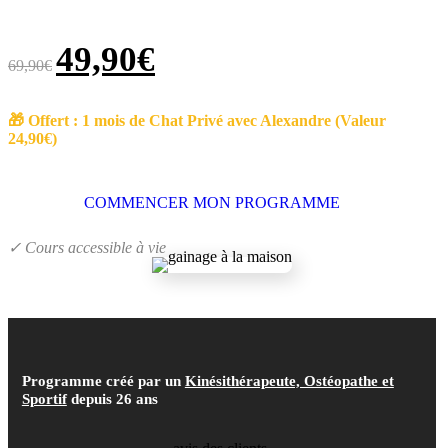
49,90
€
69,90
€
🎁 Offert : 1 mois de Chat Privé avec Alexandre (Valeur
24,90€)
COMMENCER MON PROGRAMME
✓ Cours accessible à vie
Programme créé par un
Kinésithérapeute, Ostéopathe et
Sportif
depuis 26 ans