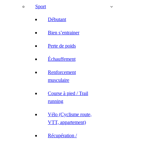
Sport
Débutant
Bien s’entrainer
Perte de poids
Échauffement
Renforcement
musculaire
Course à pied / Trail
running
Vélo (Cyclisme route,
VTT, appartement)
Récupération /