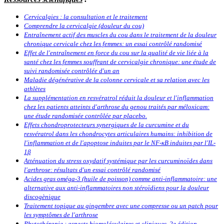
Cervicalgies : la consultation et le traitement
Comprendre la cervicalgie (douleur du cou)
Entraînement actif des muscles du cou dans le traitement de la douleur
chronique cervicale chez les femmes: un essai contrôlé randomisé
Effet de l'entraînement en force du cou sur la qualité de vie liée à la
santé chez les femmes souffrant de cervicalgie chronique: une étude de
suivi randomisée contrôlée d'un an
Maladie dégénérative de la colonne cervicale et sa relation avec les
athlètes
La supplémentation en resvératrol réduit la douleur et l'inflammation
chez les patients atteints d'arthrose du genou traités par méloxicam:
une étude randomisée contrôlée par placebo.
Effets chondroprotecteurs synergiques de la curcumine et du
resvératrol dans les chondrocytes articulaires humains: inhibition de
l'inflammation et de l'apoptose induites par le NF-κB induites par l'IL-
1β
Atténuation du stress oxydatif systémique par les curcuminoïdes dans
l'arthrose: résultats d'un essai contrôlé randomisé
Acides gras oméga-3 (huile de poisson) comme anti-inflammatoire: une
alternative aux anti-inflammatoires non stéroïdiens pour la douleur
discogènique
Traitement topique au gingembre avec une compresse ou un patch pour
les symptômes de l'arthrose
Phytothérapie : aspects biomoléculaires et cliniques. 2e édition.