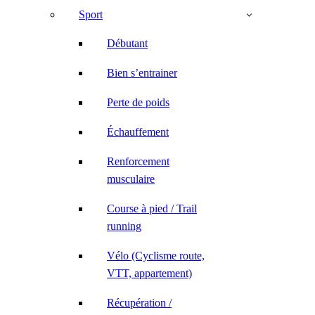
Sport
Débutant
Bien s’entrainer
Perte de poids
Échauffement
Renforcement
musculaire
Course à pied / Trail
running
Vélo (Cyclisme route,
VTT, appartement)
Récupération /