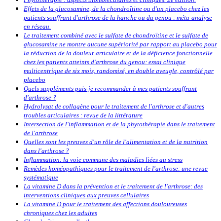
Effets de la glucosamine, de la chondroïtine ou d'un placebo chez les
patients souffrant d'arthrose de la hanche ou du genou : méta-analyse
en réseau.
Le traitement combiné avec le sulfate de chondroïtine et le sulfate de
glucosamine ne montre aucune supériorité par rapport au placebo pour
la réduction de la douleur articulaire et de la déficience fonctionnelle
chez les patients atteints d'arthrose du genou: essai clinique
multicentrique de six mois, randomisé, en double aveugle, contrôlé par
placebo
Quels suppléments puis-je recommander à mes patients souffrant
d'arthrose ?
Hydrolysat de collagène pour le traitement de l'arthrose et d'autres
troubles articulaires : revue de la littérature
Intersection de l'inflammation et de la phytothérapie dans le traitement
de l'arthrose
Quelles sont les preuves d'un rôle de l'alimentation et de la nutrition
dans l'arthrose ?
Inflammation: la voie commune des maladies liées au stress
Remèdes homéopathiques pour le traitement de l'arthrose: une revue
systématique
La vitamine D dans la prévention et le traitement de l'arthrose: des
interventions cliniques aux preuves cellulaires
La vitamine D pour le traitement des affections douloureuses
chroniques chez les adultes