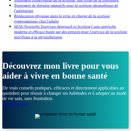
Traitement conservateur de la scoliose: une revue de la littérature
Traitement de thérapie manuelle pour la scoliose idiopathique de
l'adolescent
Rééducation physique dans la prise en charge de la scoliose
symptomatique chez l'adulte
SEAS (Scientific Exercises Approach to Scoliose): une approche
moderne et efficace basée sur des preuves pour l'exercice de la scoliose
spécifique à la physiothérapie
Découvrez mon livre pour vous
aider à vivre en bonne santé
De vrais conseils pratiques, efficaces et directement applicables au
quotidien pour réussir à changer ses habitudes et à adopter un mode
de vie sain, sans frustration.
En savoir plus