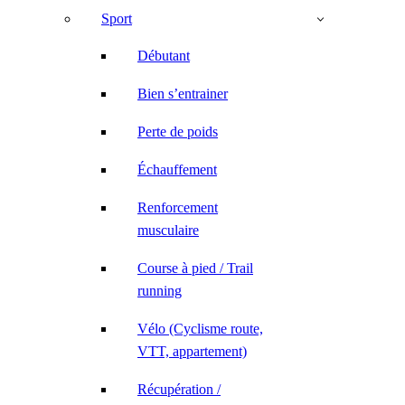
Sport
Débutant
Bien s’entrainer
Perte de poids
Échauffement
Renforcement
musculaire
Course à pied / Trail
running
Vélo (Cyclisme route,
VTT, appartement)
Récupération /