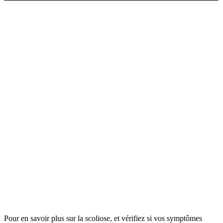
Envie de soulager efficacement votre scoliose
?
Suivez mon programme à faire chez vous
Exercices en vidéos
Planning de 6 semaines
Outils de gestion de la douleur
Corrections posturales
Découvrir
Pour en savoir plus sur la scoliose, et vérifiez si vos symptômes