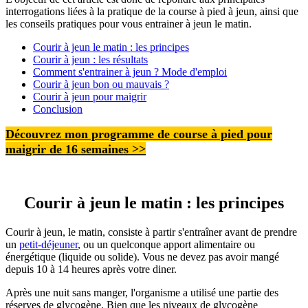
interrogations liées à la pratique de la course à pied à jeun, ainsi que
les conseils pratiques pour vous entrainer à jeun le matin.
Courir à jeun le matin : les principes
Courir à jeun : les résultats
Comment s'entrainer à jeun ? Mode d'emploi
Courir à jeun bon ou mauvais ?
Courir à jeun pour maigrir
Conclusion
Découvrez mon programme
de course à pied pour
maigrir de 16 semaines
>>
Courir à jeun le matin : les principes
Courir à jeun, le matin, consiste à partir s'entraîner avant de prendre
un
petit-déjeuner
, ou un quelconque apport alimentaire ou
énergétique (liquide ou solide). Vous ne devez pas avoir mangé
depuis 10 à 14 heures après votre diner.
Après une nuit sans manger, l'organisme a utilisé une partie des
réserves de glycogène. Bien que les niveaux de glycogène