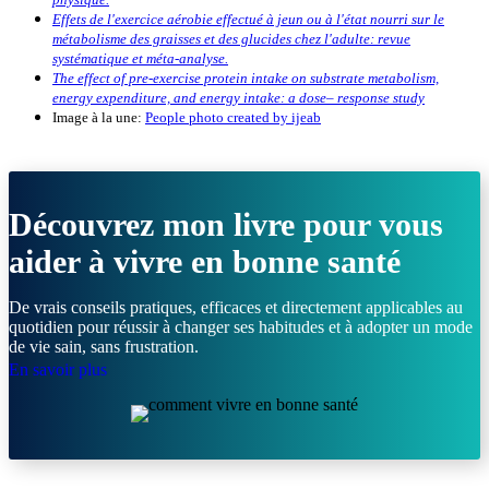
Effets de l'exercice aérobie effectué à jeun ou à l'état nourri sur le
métabolisme des graisses et des glucides chez l'adulte: revue
systématique et méta-analyse.
The effect of pre-exercise protein intake on substrate metabolism,
energy expenditure, and energy intake: a dose– response study
Image à la une:
People photo created by ijeab
Découvrez mon livre pour vous
aider à vivre en bonne santé
De vrais conseils pratiques, efficaces et directement applicables au
quotidien pour réussir à changer ses habitudes et à adopter un mode
de vie sain, sans frustration.
En savoir plus