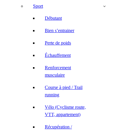
Sport
Débutant
Bien s’entrainer
Perte de poids
Échauffement
Renforcement
musculaire
Course à pied / Trail
running
Vélo (Cyclisme route,
VTT, appartement)
Récupération /