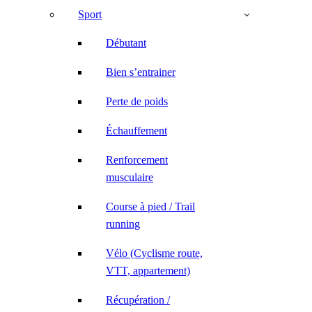
Sport
Débutant
Bien s’entrainer
Perte de poids
Échauffement
Renforcement
musculaire
Course à pied / Trail
running
Vélo (Cyclisme route,
VTT, appartement)
Récupération /