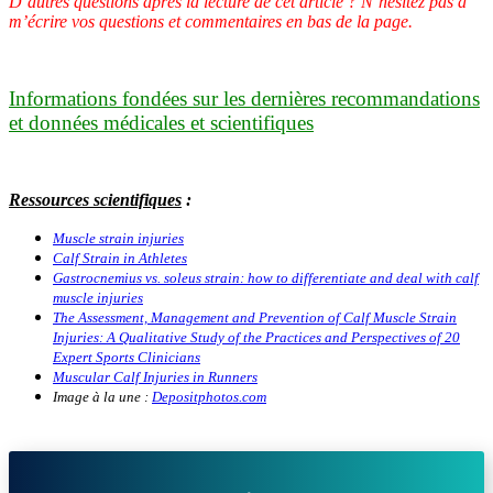
D’autres questions après la lecture de cet article ? N’hésitez pas à
m’écrire vos questions et commentaires en bas de la page.
Informations fondées sur les dernières recommandations
et données médicales et scientifiques
Ressources scientifiques
:
Muscle strain injuries
Calf Strain in Athletes
Gastrocnemius vs. soleus strain: how to differentiate and deal with calf
muscle injuries
The Assessment, Management and Prevention of Calf Muscle Strain
Injuries: A Qualitative Study of the Practices and Perspectives of 20
Expert Sports Clinicians
Muscular Calf Injuries in Runners
Image à la une :
Depositphotos.com