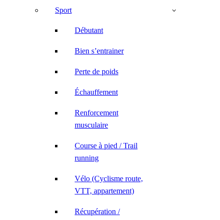
Sport
Débutant
Bien s’entrainer
Perte de poids
Échauffement
Renforcement
musculaire
Course à pied / Trail
running
Vélo (Cyclisme route,
VTT, appartement)
Récupération /