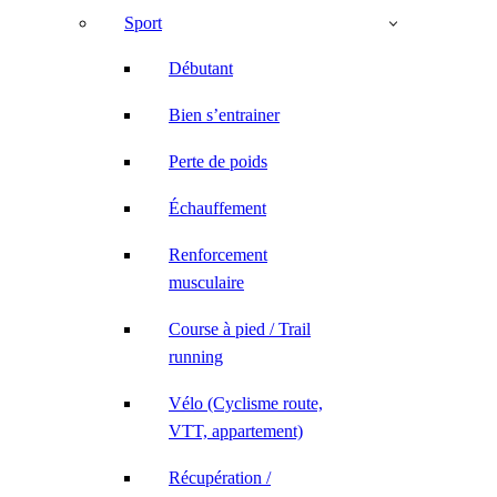
Sport
Débutant
Bien s’entrainer
Perte de poids
Échauffement
Renforcement
musculaire
Course à pied / Trail
running
Vélo (Cyclisme route,
VTT, appartement)
Récupération /