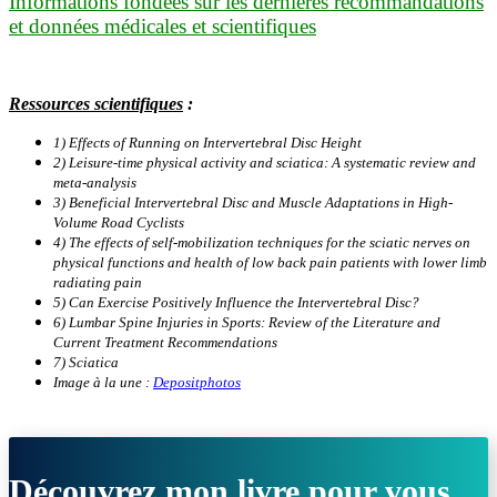
Informations fondées sur les dernières recommandations
et données médicales et scientifiques
Ressources scientifiques
:
1)
Effects of Running on Intervertebral Disc Height
2) Leisure-time physical activity and sciatica: A systematic review and
meta-analysis
3) Beneficial Intervertebral Disc and Muscle Adaptations in High-
Volume Road Cyclists
4) The effects of self-mobilization techniques for the sciatic nerves on
physical functions and health of low back pain patients with lower limb
radiating pain
5) Can Exercise Positively Influence the Intervertebral Disc?
6) Lumbar Spine Injuries in Sports: Review of the Literature and
Current Treatment Recommendations
7) Sciatica
Image à la une :
Depositphotos
Découvrez mon livre pour vous