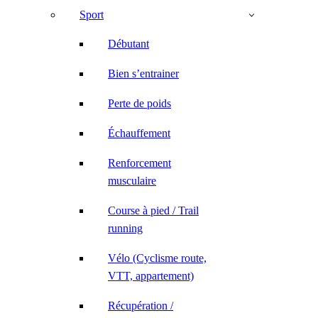
Sport
Débutant
Bien s’entrainer
Perte de poids
Échauffement
Renforcement
musculaire
Course à pied / Trail
running
Vélo (Cyclisme route,
VTT, appartement)
Récupération /