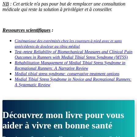
NB
: Cet article n'a pas pour but de remplacer une consultation
médicale qui reste la solution à privilégier et à conseiller.
Ressources scientifiques
:
Cinématique des extrémités chez les coureurs à pied avec et sans
antécédents de douleur au tibia médial
Test–retest Reliability of Biomechanical Measures and Clinical Pain
Outcomes in Runners with Medial Tibial Stress Syndrome (MTSS)
Rehabilitation Management of Medial Tibial Stress Syndrome in
Recreational Runners: A Narrative Review
Medial tibial stress syndrome: conservative treatment options
Medial Tibial Stress Syndrome in Novice and Recreational Runners:
A Systematic Review
Découvrez mon livre pour vous
aider à vivre en bonne santé