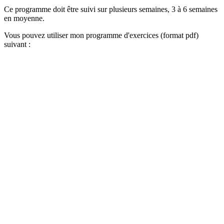
Ce programme doit être suivi sur plusieurs semaines, 3 à 6 semaines
en moyenne.
Vous pouvez utiliser mon programme d'exercices (format pdf)
suivant :
Envie de reprendre votre sport sans douleur
?
Suivez mon programme à faire chez vous pour soigner la
périostite
Exercices en vidéos et planning de 6 semaines
Outils de gestion de la douleur
Conseils d'entrainement
Plan de reprise de la course à pied
Découvrir