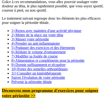
Grâce à ces recommandations, vous allez pouvoir soulager votre
douleur au tibia, le plus rapidement possible, que vous soyez sportif,
coureur à pied, ou non sportif.
Le traitement suivant regroupe donc les éléments les plus efficaces
pour soigner la périostite tibiale.
1) Repos avec maintien d'une activité physique
2) Mettre de la glace sur votre tibia
3) Masser votre périostite
4) Prendre un anti-inflammatoire
5) Pratiquer des exercices et des étirements
6) Réduire le volume d'entrainement
7) Modifier sa foulée de course
8) Alimentation et compléments pour la périostite
9) Dormir suffisamment et récupérer
10) Porter des semelles orthopédiques
11) Consulter un kinésithérapeute
Suivre l'évolution de votre périostite
Prévenir la périostite tibiale
Découvrez mon programme d'exercices pour soigner
votre périostite
>>