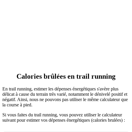
Suivez mon cours en ligne accessible à vie
Apprendre à courir sans se blesser
Perdre du poids et sans le reprendre
Retrouver la forme et la santé
Découvrir
Calories brûlées en trail running
En trail running, estimer les dépenses énergétiques s'avère plus
délicat à cause du terrain très varié, notamment le dénivelé positif et
négatif. Ainsi, nous ne pouvons pas utiliser le même calculateur que
la course à pied.
Si vous faites du trail running, vous pouvez utiliser le calculateur
suivant pour estimer vos dépenses énergétiques (calories brulées) :