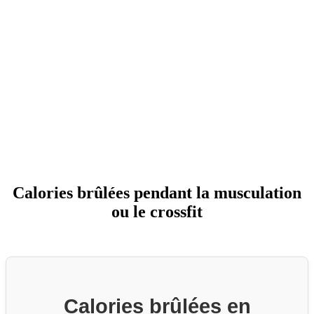
Débuter ou reprendre le sport
Perdre du poids et sans le reprendre
Réduire vos douleurs
Prévenir les problèmes de santé
Apprendre à gérer votre poids sur le long terme
Découvrir
Calories brûlées pendant la musculation
ou le crossfit
Calories brûlées en