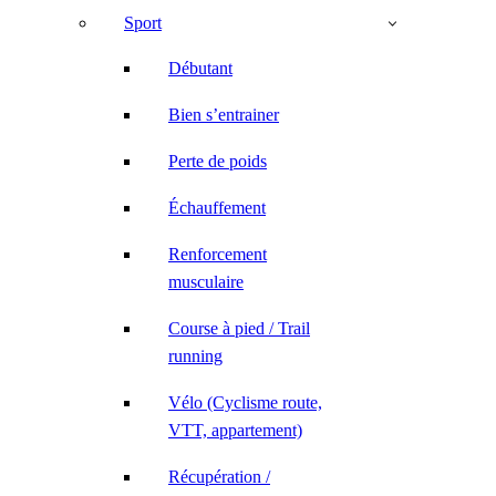
Sport
Débutant
Bien s’entrainer
Perte de poids
Échauffement
Renforcement
musculaire
Course à pied / Trail
running
Vélo (Cyclisme route,
VTT, appartement)
Récupération /