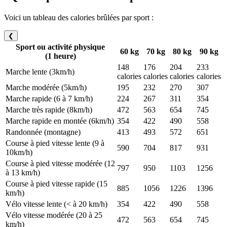
Voici un tableau des calories brûlées par sport :
❮
Sport ou activité physique
60 kg
70 kg
80 kg
90 kg
(1 heure)
148
176
204
233
Marche lente (3km/h)
calories
calories
calories
calories
Marche modérée (5km/h)
195
232
270
307
Marche rapide (6 à 7 km/h)
224
267
311
354
Marche très rapide (8km/h)
472
563
654
745
Marche rapide en montée (6km/h)
354
422
490
558
Randonnée (montagne)
413
493
572
651
Course à pied vitesse lente (9 à
590
704
817
931
10km/h)
Course à pied vitesse modérée (12
797
950
1103
1256
à 13 km/h)
Course à pied vitesse rapide (15
885
1056
1226
1396
km/h)
Vélo vitesse lente (< à 20 km/h)
354
422
490
558
Vélo vitesse modérée (20 à 25
472
563
654
745
km/h)