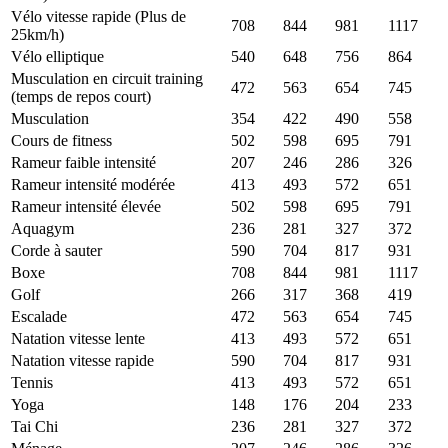
Vélo vitesse rapide (Plus de
708
844
981
1117
25km/h)
Vélo elliptique
540
648
756
864
Musculation en circuit training
472
563
654
745
(temps de repos court)
Musculation
354
422
490
558
Cours de fitness
502
598
695
791
Rameur faible intensité
207
246
286
326
Rameur intensité modérée
413
493
572
651
Rameur intensité élevée
502
598
695
791
Aquagym
236
281
327
372
Corde à sauter
590
704
817
931
Boxe
708
844
981
1117
Golf
266
317
368
419
Escalade
472
563
654
745
Natation vitesse lente
413
493
572
651
Natation vitesse rapide
590
704
817
931
Tennis
413
493
572
651
Yoga
148
176
204
233
Tai Chi
236
281
327
372